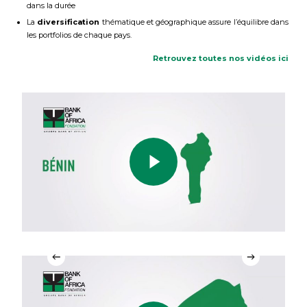
dans la durée
La
diversification
thématique et géographique assure l’équilibre dans
les portfolios de chaque pays.
Retrouvez toutes nos vidéos ici
Play Video
Play
Play Video
Play Video
Play
Play Video