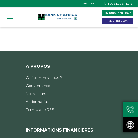
Skip
FR
EN
TOUS LES SITES
to
MA BANQUE EN LIGNE
main
content
REJOINDRE BOA
A PROPOS
Qui sommes-nous ?
Gouvernance
Nos valeurs
Actionnariat
Formulaire RSE
INFORMATIONS FINANCIÈRES