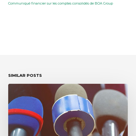
Communiqué financier sur les comptes consolidés de BOA Group
SIMILAR POSTS
Communiqué
de
presse
–
Banques
BOA
cotées
à
la