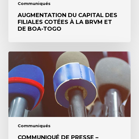
TOGO
Communiqués
AUGMENTATION DU CAPITAL DES
FILIALES COTÉES À LA BRVM ET
DE BOA-TOGO
Communiqué
de
presse
–
Banques
BOA
cotées
à
la
BRVM
–
2024
Communiqués
COMMUNIQUÉ DE PRESSE –