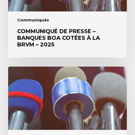
BRVM
–
2025
Communiqués
COMMUNIQUÉ DE PRESSE –
BANQUES BOA COTÉES À LA
BRVM – 2025
Augmentation
du
capital
des
filiales
cotées
à
la
BRVM
et
de
BOA-