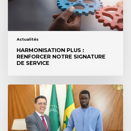
Actualités
HARMONISATION PLUS :
RENFORCER NOTRE SIGNATURE
DE SERVICE
FIIS
2025
:
BANK
OF
AFRICA
soutient
l’industrialisation