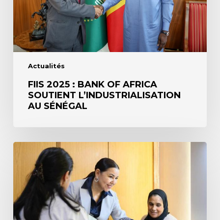
au
Sénégal
Actualités
FIIS 2025 : BANK OF AFRICA
SOUTIENT L’INDUSTRIALISATION
AU SÉNÉGAL
La
Fondation
BOA
et
la
Fondation
Lalla
Asmaa