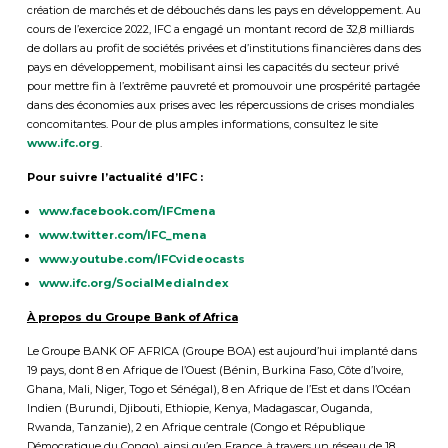
création de marchés et de débouchés dans les pays en développement. Au
cours de l’exercice 2022, IFC a engagé un montant record de 32,8 milliards
de dollars au profit de sociétés privées et d’institutions financières dans des
pays en développement, mobilisant ainsi les capacités du secteur privé
pour mettre fin à l’extrême pauvreté et promouvoir une prospérité partagée
dans des économies aux prises avec les répercussions de crises mondiales
concomitantes. Pour de plus amples informations, consultez le site
www.ifc.org
.
Pour suivre l’actualité d’IFC :
www.facebook.com/IFCmena
www.twitter.com/IFC_mena
www.youtube.com/IFCvideocasts
www.ifc.org/SocialMediaIndex
À propos du Groupe Bank of Africa
Le Groupe BANK OF AFRICA (Groupe BOA) est aujourd’hui implanté dans
19 pays, dont 8 en Afrique de l’Ouest (Bénin, Burkina Faso, Côte d’Ivoire,
Ghana, Mali, Niger, Togo et Sénégal), 8 en Afrique de l’Est et dans l’Océan
Indien (Burundi, Djibouti, Ethiopie, Kenya, Madagascar, Ouganda,
Rwanda, Tanzanie), 2 en Afrique centrale (Congo et République
Démocratique du Congo), ainsi qu’en France, à travers un réseau de 18