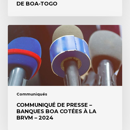
DE BOA-TOGO
Communiqué
de
presse
–
Banques
BOA
cotées
à
la
BRVM
–
2024
Communiqués
COMMUNIQUÉ DE PRESSE –
BANQUES BOA COTÉES À LA
BRVM – 2024