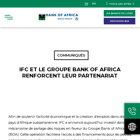
Skip
FR
EN
TOUS LES SITES
to
MA BANQUE EN LIGNE
main
content
REJOINDRE BOA
COMMUNIQUÉS
IFC ET LE GROUPE BANK OF AFRICA
RENFORCENT LEUR PARTENARIAT
Afin de soutenir l’activité économique et la création d’emplois dans dix
pays d’Afrique subsaharienne, IFC a annoncé aujourd’hui investir dans un
mécanisme de partage des risques en faveur du Groupe Bank of Africa
(BOA). Cette opération facilitera l’accès à des financements pour les petites