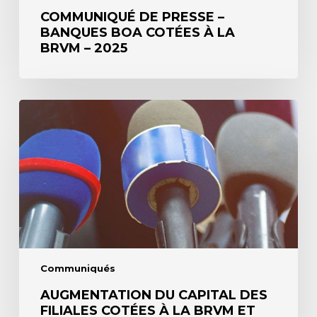
COMMUNIQUÉ DE PRESSE –
BANQUES BOA COTÉES À LA
BRVM – 2025
Augmentation
du
capital
des
filiales
cotées
à
la
BRVM
et
de
BOA-
TOGO
Communiqués
AUGMENTATION DU CAPITAL DES
FILIALES COTÉES À LA BRVM ET