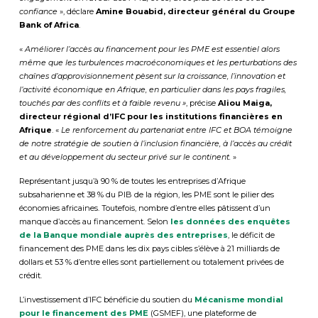
confiance
», déclare
Amine Bouabid, directeur général du Groupe
Bank of Africa
.
«
Améliorer l’accès au financement pour les PME est essentiel alors
même que les turbulences macroéconomiques et les perturbations des
chaînes d’approvisionnement pèsent sur la croissance, l’innovation et
l’activité économique en Afrique, en particulier dans les pays fragiles,
touchés par des conflits et à faible revenu »
, précise
Aliou Maiga,
directeur régional d’IFC pour les institutions financières en
Afrique
. «
Le renforcement du partenariat entre IFC et BOA témoigne
de notre stratégie de soutien à l’inclusion financière, à l’accès au crédit
et au développement du secteur privé sur le continent.
»
Représentant jusqu’à 90 % de toutes les entreprises d’Afrique
subsaharienne et 38 % du PIB de la région, les PME sont le pilier des
économies africaines. Toutefois, nombre d’entre elles pâtissent d’un
manque d’accès au financement. Selon
les données des enquêtes
de la Banque mondiale auprès des entreprises
, le déficit de
financement des PME dans les dix pays cibles s’élève à 21 milliards de
dollars et 53 % d’entre elles sont partiellement ou totalement privées de
crédit.
L’investissement d’IFC bénéficie du soutien du
Mécanisme mondial
pour le financement des PME
(GSMEF), une plateforme de