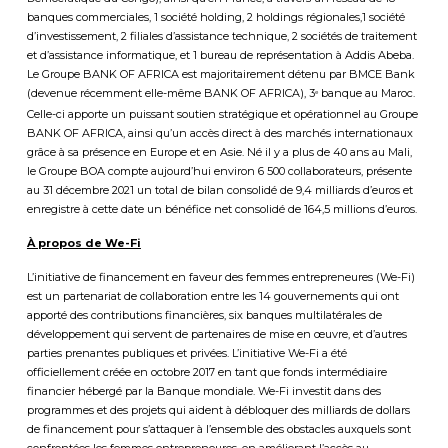
banques commerciales, 1 société holding, 2 holdings régionales,1 société
d’investissement, 2 filiales d’assistance technique, 2 sociétés de traitement
et d’assistance informatique, et 1 bureau de représentation à Addis Abeba.
Le Groupe BANK OF AFRICA est majoritairement détenu par BMCE Bank
(devenue récemment elle-même BANK OF AFRICA), 3
banque au Maroc.
e
Celle-ci apporte un puissant soutien stratégique et opérationnel au Groupe
BANK OF AFRICA, ainsi qu’un accès direct à des marchés internationaux
grâce à sa présence en Europe et en Asie. Né il y a plus de 40 ans au Mali,
le Groupe BOA compte aujourd’hui environ 6 500 collaborateurs, présente
au 31 décembre 2021 un total de bilan consolidé de 9,4 milliards d’euros et
enregistre à cette date un bénéfice net consolidé de 164,5 millions d’euros.
À propos de We-Fi
L’initiative de financement en faveur des femmes entrepreneures (We-Fi)
est un partenariat de collaboration entre les 14 gouvernements qui ont
apporté des contributions financières, six banques multilatérales de
développement qui servent de partenaires de mise en œuvre, et d’autres
parties prenantes publiques et privées. L’initiative We-Fi a été
officiellement créée en octobre 2017 en tant que fonds intermédiaire
financier hébergé par la Banque mondiale. We-Fi investit dans des
programmes et des projets qui aident à débloquer des milliards de dollars
de financement pour s’attaquer à l’ensemble des obstacles auxquels sont
confrontées les femmes entrepreneures, en améliorant l’accès au