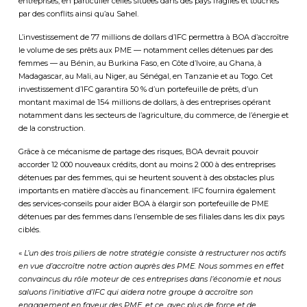
entreprises, en particulier celles situées dans des pays fragiles et touchés
par des conflits ainsi qu’au Sahel.
L’investissement de 77 millions de dollars d’IFC permettra à BOA d’accroître
le volume de ses prêts aux PME — notamment celles détenues par des
femmes — au Bénin, au Burkina Faso, en Côte d’Ivoire, au Ghana, à
Madagascar, au Mali, au Niger, au Sénégal, en Tanzanie et au Togo. Cet
investissement d’IFC garantira 50 % d’un portefeuille de prêts, d’un
montant maximal de 154 millions de dollars, à des entreprises opérant
notamment dans les secteurs de l’agriculture, du commerce, de l’énergie et
de la construction.
Grâce à ce mécanisme de partage des risques, BOA devrait pouvoir
accorder 12 000 nouveaux crédits, dont au moins 2 000 à des entreprises
détenues par des femmes, qui se heurtent souvent à des obstacles plus
importants en matière d’accès au financement. IFC fournira également
des services-conseils pour aider BOA à élargir son portefeuille de PME
détenues par des femmes dans l’ensemble de ses filiales dans les dix pays
ciblés.
«
L’un des trois piliers de notre stratégie consiste à restructurer nos actifs
en vue d’accroître notre action auprès des PME. Nous sommes en effet
convaincus du rôle moteur de ces entreprises dans l’économie et nous
saluons l’initiative d’IFC qui aidera notre groupe à accroître son
engagement en faveur des PME, et ce, avec plus de force et de