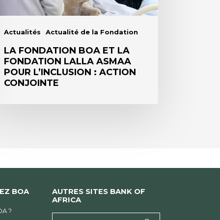
ur
nclusion
Actualités
Actualité de la Fondation
tion
LA FONDATION BOA ET LA
FONDATION LALLA ASMAA
njointe
POUR L’INCLUSION : ACTION
CONJOINTE
HEZ BOA
AUTRES SITES BANK OF
AFRICA
OA ?