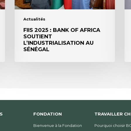
au
po
Sénégal
l’i
Actualités
:
Ac
FIIS 2025 : BANK OF AFRICA
SOUTIENT
co
L’INDUSTRIALISATION AU
SÉNÉGAL
S
FONDATION
TRAVAILLER C
Bienvenue à la Fondation
Pourquoi choisir B