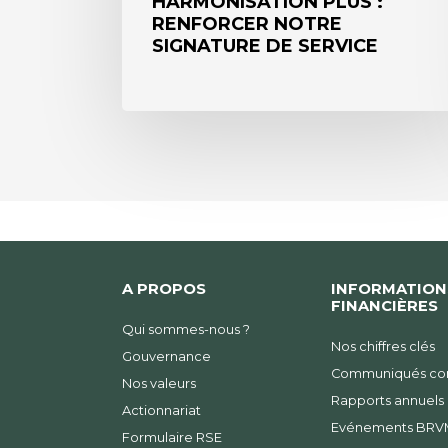
HARMONISATION PLUS :
RENFORCER NOTRE
SIGNATURE DE SERVICE
A PROPOS
INFORMATION
FINANCIÈRES
Qui sommes-nous ?
Nos chiffres clés
Gouvernance
Communiqués con
Nos valeurs
Rapports annuels
Actionnariat
Evénements BRV
Formulaire RSE