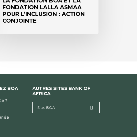
LA FONDATION BOA ET LA
FONDATION LALLA ASMAA
njointe
POUR L’INCLUSION : ACTION
CONJOINTE
HEZ BOA
AUTRES SITES BANK OF
AFRICA
OA ?
Sites BOA
i
tanée