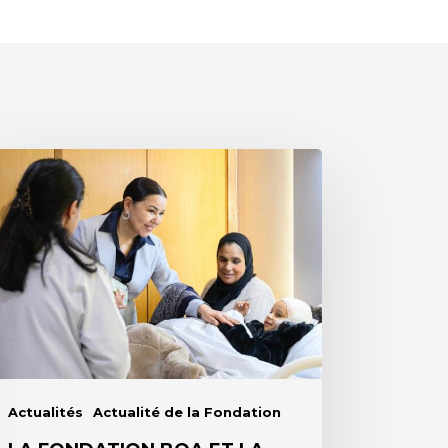
ndation
OA
ndation
la
maa
ur
nclusion
Actualités
Actualité de la Fondation
tion