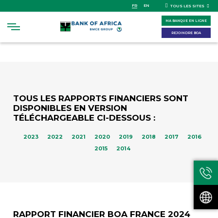
Skip
FR
EN
TOUS LES SITES
to
MA BANQUE EN LIGNE
main
content
REJOINDRE BOA
TOUS LES RAPPORTS FINANCIERS SONT
DISPONIBLES EN VERSION
TÉLÉCHARGEABLE CI-DESSOUS :
2023
2022
2021
2020
2019
2018
2017
2016
2015
2014
RAPPORT FINANCIER BOA FRANCE 2024